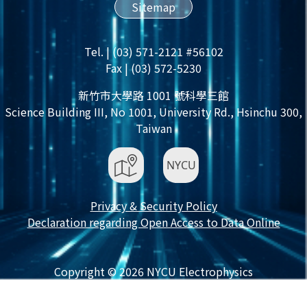
Sitemap
Tel. | (03) 571-2121 #56102
Fax | (03) 572-5230
新竹市大學路 1001 號科學三館
Science Building III, No 1001, University Rd., Hsinchu 300,
Taiwan
Privacy & Security Policy
Declaration regarding Open Access to Data Online
Copyright © 2026 NYCU Electrophysics