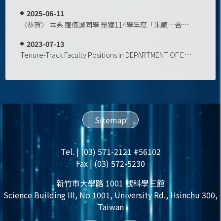
2025-06-11
〈恭賀〉 本系 羅儀誠同學 榮獲114學年度「朱順一合勤獎學金」
2023-07-13
Tenure-Track Faculty Positions in DEPARTMENT OF ELECTROPHYSICS National Yang Ming Chiao Tung University, Taiwan
Sitemap
Tel. | (03) 571-2121 #56102
Fax | (03) 572-5230
新竹市大學路 1001 號科學三館
Science Building III, No 1001, University Rd., Hsinchu 300,
Taiwan