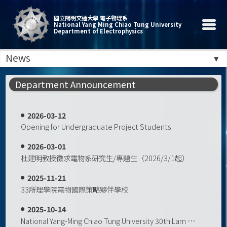
國立陽明交通大學 電子物理系
National Yang Ming Chiao Tung University
Department of Electrophysics
News
Department Announcement
2026-03-12
Opening for Undergraduate Project Students
2026-03-01
杜建明教授徵求電物系研究生/專題生（2026/3/1起）
2025-11-21
33所理學院電物國際策略夥伴學校
2025-10-14
National Yang-Ming Chiao Tung University 30th Lam Research and Development Paper Award