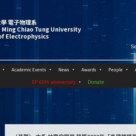
學 電子物理系
 Ming Chiao Tung University
f Electrophysics
Academic Events
News
Awards
People
EP 60th anniversary
Donate