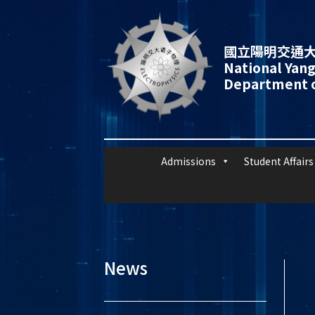
國立陽明交通大
National Yang
Department o
Admissions
Student Affairs
News