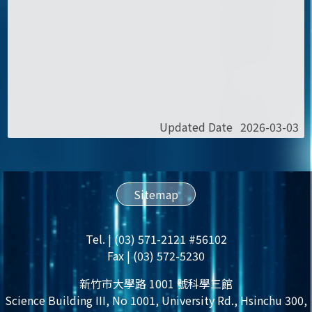
Updated Date
2026-03-03
Sitemap
Tel. | (03) 571-2121 #56102
Fax | (03) 572-5230
新竹市大學路 1001 號科學三館
Science Building III, No 1001, University Rd., Hsinchu 300,