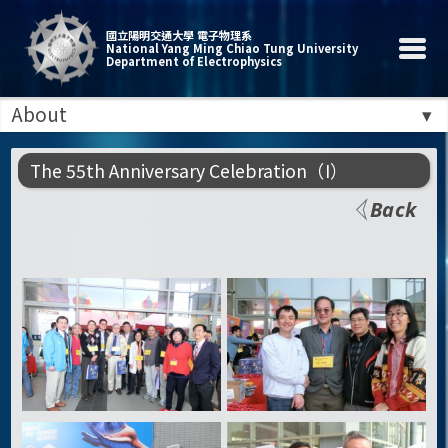
國立陽明交通大學 電子物理系
National Yang Ming Chiao Tung University
Department of Electrophysics
About
The 55th Anniversary Celebration（I）