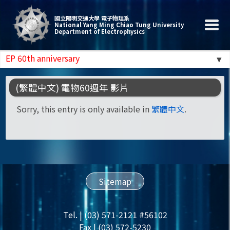
國立陽明交通大學 電子物理系
National Yang Ming Chiao Tung University
Department of Electrophysics
EP 60th anniversary
(繁體中文) 電物60週年 影片
Sorry, this entry is only available in
繁體中文
.
Sitemap
Tel. | (03) 571-2121 #56102
Fax | (03) 572-5230